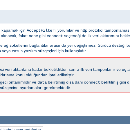
 kapamak için
'i yorumlar ve http protokol tamponlama
AcceptFilter
 alınacak, fakat
gibi
seçeneği de ilk veri aktarımını bekl
none
connect
ve ağ soketlerini bağlantılar arasında yer değiştirmez. Sürücü desteği 
 veya casus yazılım süzgeçleri için kullanışlıdır.
i veri aktarılana kadar bekletildikten sonra ilk veri tamponlanır ve uç ağ
dırısına konu olduğundan iptal edilmiştir.
geci öntanımlıdır ve
belirtilmiş olsa dahi
belirtilmiş gibi 
data
connect
süzgecine ayarlamaları gerekmektedir.
ini kabul veya reddeder.