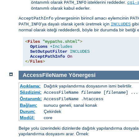
öntanımlı olarak
isteklerini reddeder.
PATH_INFO
cgi-
öntanımlı olarak kabul ederler.
yönergesinin birincil amacı eylemcinin
AcceptPathInfo
PAT
’ya dayalı olarak içerik üretmek için
gibi
PATH_INFO
INCLUDES
normal olarak isteği reddederdi, böyle bir durumda bir betiği et
<
Files
"mypaths.shtml"
>
Options
+Includes
SetOutputFilter
INCLUDES
AcceptPathInfo
On
</
Files
>
AccessFileName
Yönergesi
Açıklama:
Dağıtık yapılandırma dosyasının ismi belirtilir.
Sözdizimi:
AccessFileName
filename
[
filename
] ...
Öntanımlı:
AccessFileName .htaccess
Bağlam:
sunucu geneli, sanal konak
Durum:
Çekirdek
Modül:
core
Belge yolu üzerindeki dizinlerde dağıtık yapılandırma dosyal
yapılandırma dosyasını arar. Örnek: