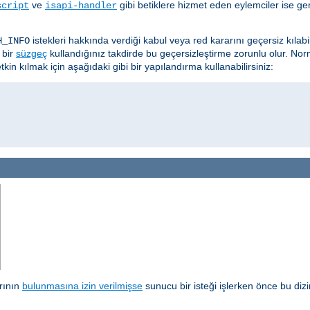
ve
gibi betiklere hizmet eden eylemciler ise ge
script
isapi-handler
istekleri hakkında verdiği kabul veya red kararını geçersiz kılab
H_INFO
 bir
süzgeç
kullandığınız takdirde bu geçersizleştirme zorunlu olur. Nor
kin kılmak için aşağıdaki gibi bir yapılandırma kullanabilirsiniz:
arının
bulunmasına izin verilmişse
sunucu bir isteği işlerken önce bu diz