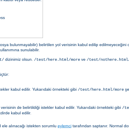
ess
osya bulunmayabilir) belirtilen yol verisinin kabul edilip edilmeyeceğin
ullanımına sunulabilir.
dizinimiz olsun.
ve
t/
/test/here.html/more
/test/nothere.html
çtür:
ler kabul edilir. Yukarıdaki örnekteki gibi
şe
/test/here.html/more
risinin de belirtildiği istekler kabul edilir. Yukarıdaki örnekteki gibi
/te
irde kabul edilir.
ıl ele alınacağı istekten sorumlu
eylemci
tarafından saptanır. Normal dos