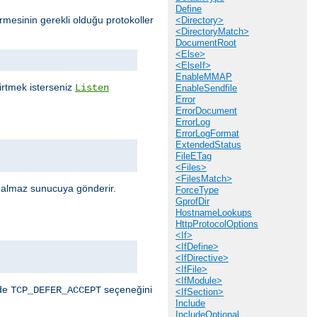
Define
mesinin gerekli olduğu protokoller
<Directory>
<DirectoryMatch>
DocumentRoot
<Else>
<ElseIf>
EnableMMAP
elirtmek isterseniz
Listen
EnableSendfile
Error
ErrorDocument
ErrorLog
ErrorLogFormat
ExtendedStatus
FileETag
<Files>
<FilesMatch>
r almaz sunucuya gönderir.
ForceType
GprofDir
HostnameLookups
HttpProtocolOptions
<If>
<IfDefine>
<IfDirective>
<IfFile>
<IfModule>
nde
seçeneğini
TCP_DEFER_ACCEPT
<IfSection>
Include
IncludeOptional