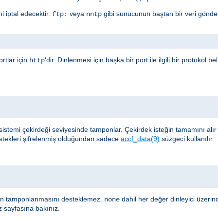
i iptal edecektir.
veya
gibi sunucunun baştan bir veri gönder
ftp:
nntp
rtlar için
'dir. Dinlenmesi için başka bir port ile ilgili bir protokol b
http
sistemi çekirdeği seviyesinde tamponlar. Çekirdek isteğin tamamını alı
stekleri şifrelenmiş olduğundan sadece
accf_data(9)
süzgeci kullanılır.
nin tamponlanmasını desteklemez.
dahil her değer dinleyici üzeri
none
z sayfasına bakınız.