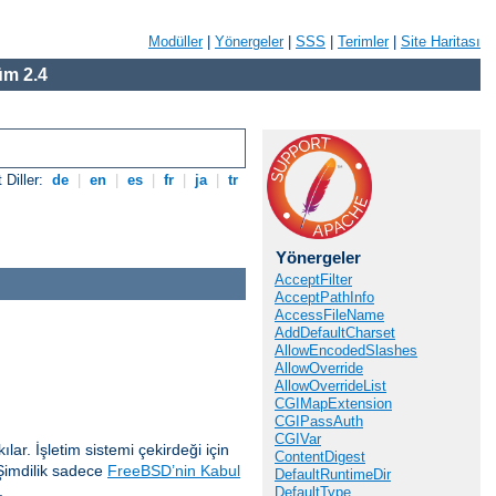
Modüller
|
Yönergeler
|
SSS
|
Terimler
|
Site Haritası
m 2.4
 Diller:
de
|
en
|
es
|
fr
|
ja
|
tr
Yönergeler
AcceptFilter
AcceptPathInfo
AccessFileName
AddDefaultCharset
AllowEncodedSlashes
AllowOverride
AllowOverrideList
CGIMapExtension
CGIPassAuth
CGIVar
lar. İşletim sistemi çekirdeği için
ContentDigest
Şimdilik sadece
FreeBSD’nin Kabul
DefaultRuntimeDir
.
DefaultType