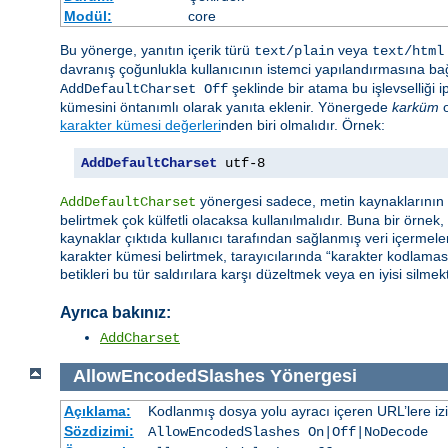
Modül:
core
Bu yönerge, yanıtın içerik türü
veya
text/plain
text/html
davranış çoğunlukla kullanıcının istemci yapılandırmasına bağ
şeklinde bir atama bu işlevselliği i
AddDefaultCharset Off
kümesini öntanımlı olarak yanıta eklenir. Yönergede
karküm
o
karakter kümesi değerleri
nden biri olmalıdır. Örnek:
AddDefaultCharset
 utf-8
yönergesi sadece, metin kaynaklarının h
AddDefaultCharset
belirtmek çok külfetli olacaksa kullanılmalıdır. Buna bir örnek
kaynaklar çıktıda kullanıcı tarafından sağlanmış veri içermeleri
karakter kümesi belirtmek, tarayıcılarında “karakter kodlaması
betikleri bu tür saldırılara karşı düzeltmek veya en iyisi silmekt
Ayrıca bakınız:
AddCharset
AllowEncodedSlashes
Yönergesi
Açıklama:
Kodlanmış dosya yolu ayracı içeren URL’lere izin 
Sözdizimi:
AllowEncodedSlashes On|Off|NoDecode