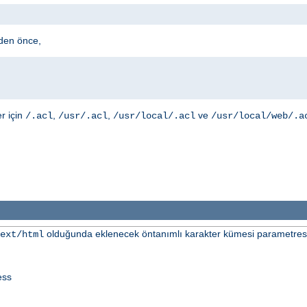
den önce,
er için
,
,
ve
/.acl
/usr/.acl
/usr/local/.acl
/usr/local/web/.a
olduğunda eklenecek öntanımlı karakter kümesi parametresini
ext/html
ess