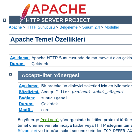
Apache
>
HTTP Sunucusu
>
Belgeleme
>
Sürüm 2.4
>
Modüller
Apache Temel Özellikleri
Açıklama:
Apache HTTP Sunucusunda daima mevcut olan çekirde
Durum:
Çekirdek
AcceptFilter
Yönergesi
Açıklama:
Bir protokolün dinleyici soketleri için en iyilemeler
Sözdizimi:
AcceptFilter
protocol
kabul_süzgeci
Bağlam:
sunucu geneli
Durum:
Çekirdek
Modül:
core
Bu yönerge
yönergesinde belirtilen protokol türüne g
Protocol
temel önerme veri alınıncaya kadar veya HTTP isteğinin tam
Süzgeçleri
ve Linux’un soket seçeneklerinden
TCP_DEFER_AC