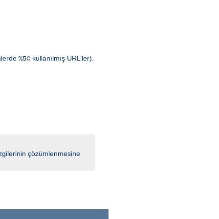
emlerde
kullanılmış URL’ler).
%5C
çizgilerinin çözümlenmesine