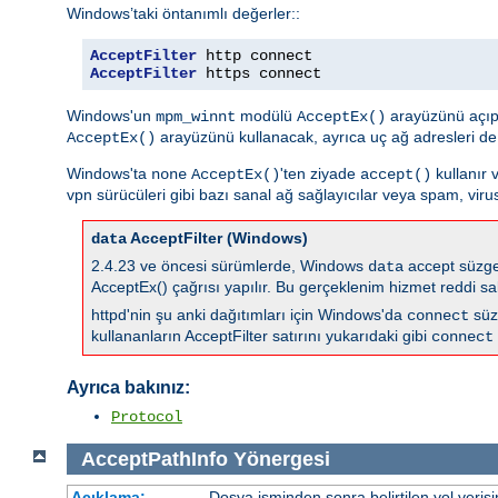
Windows’taki öntanımlı değerler::
AcceptFilter
AcceptFilter
 https connect
Windows'un
modülü
arayüzünü açıp
mpm_winnt
AcceptEx()
arayüzünü kullanacak, ayrıca uç ağ adresleri de
AcceptEx()
Windows'ta
'ten ziyade
kullanır 
none
AcceptEx()
accept()
vpn sürücüleri gibi bazı sanal ağ sağlayıcılar veya spam, virus
AcceptFilter (Windows)
data
2.4.23 ve öncesi sürümlerde, Windows
accept süzgec
data
AcceptEx() çağrısı yapılır. Bu gerçeklenim hizmet reddi sal
httpd'nin şu anki dağıtımları için Windows'da
süz
connect
kullananların AcceptFilter satırını yukarıdaki gibi
connect
Ayrıca bakınız:
Protocol
AcceptPathInfo
Yönergesi
Açıklama:
Dosya isminden sonra belirtilen yol veris