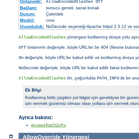
Öntanımlı:
AllowEncodedSlashes Off
Bağlam:
sunucu geneli, sanal konak
Durum:
Çekirdek
Modül:
core
Uyumluluk:
NoDecode seçeneği Apache httpd 2.3.12 ve son
yönergesi kodlanmış dosya yolu ayracı
AllowEncodedSlashes
öntanımlı değeriyle, böyle URL’ler bir 404 (Nesne bulunam
Off
değeriyle, böyle URL’ler kabul edilir ve kodlanmış dosya yo
On
değeriyle, böyle URL’ler kabul edilir fakat kodlan
NoDecode
, çoğunlukla
ile bir ar
AllowEncodedSlashes
On
PATH_INFO
Ek Bilgi
Kodlanmış bölü çizgileri yol bilgisi için gerekliyse bir güve
izin vermek güvensiz olması olası yollara izin vermek olur
Ayrıca bakınız:
AcceptPathInfo
AllowOverride
Yönergesi