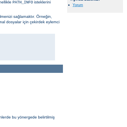
nellikle
isteklerini
PATH_INFO
Yorum
ilmenizi sağlamaktır. Örneğin,
mal dosyalar için çekirdek eylemci
inlerde bu yönergede belirtilmiş