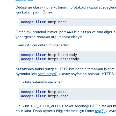
Değiştirge olarak
kullanımı, protokolün kabul süzgeçlerin
none
için kullanışlıdır. Örnek:
AcceptFilter
 nntp none
Öntanımlı protokol isimleri port 443 için
ve tüm diğer po
https
yönergesine
protokol
argümanını ekleyin.
FreeBSD için öntanımlı değerler:
AcceptFilter
AcceptFilter
 https dataready
kabul süzgeci HTTP isteklerinin tamamını işletim 
httpready
Ayrıntılar için
accf_http(9)
kılavuz sayfasına bakınız. HTTPS i
Linux’taki öntanımlı değerler:
AcceptFilter
AcceptFilter
 https data
Linux’un
soket seçeneği HTTP istekleri
TCP_DEFER_ACCEPT
etkin kılar. Daha ayrıntılı bilgi edinmek için Linux
tcp(7)
kılavu