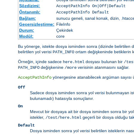
Sözdizimi:
AcceptPathInfo On|Off|Default
Öntanımlı:
AcceptPathInfo Default
Bağlam:
sunucu geneli, sanal konak, dizin, .htacc
Geçersizleştirme:
FileInfo
Durum:
Çekirdek
Modül:
core
Bu yönerge, istekte dosya isminden sonra (dizinde belirtilen d
belirtilen yol verisi
ortam değişkeninde betiklerin k
PATH_INFO
Örneğin, içinde sadece
dosyası bulunan bir
here.html
/tes
değişkenine
verisinin atanmasını sağlar.
PATH_INFO
/more
yönergesine atanabilecek argüman sayısı ü
AcceptPathInfo
Off
Sadece dosya isminden sonra yol verisi bulunmayan istek
bulunamadı) hatasıyla sonuçlanır.
On
Mevcut bir dosyaya ait bir dosya isminden sonra bir yol ve
istekler,
geçerli bir dosya olduğu takd
/test/here.html
Default
Dosya isminden sonra yol verisi belirtilen isteklerin nas