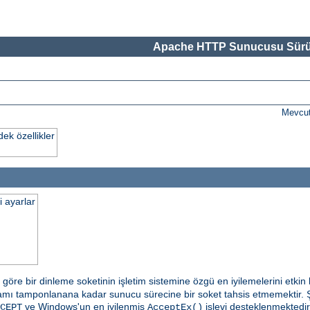
Apache HTTP Sunucusu Sürü
Mevcut
k özellikler
i ayarlar
öre bir dinleme soketinin işletim sistemine özgü en iyilemelerini etkin kı
amı tamponlanana kadar sunucu sürecine bir soket tahsis etmemektir. 
ve Windows'un en iyilenmiş
işlevi desteklenmektedir
CEPT
AcceptEx()