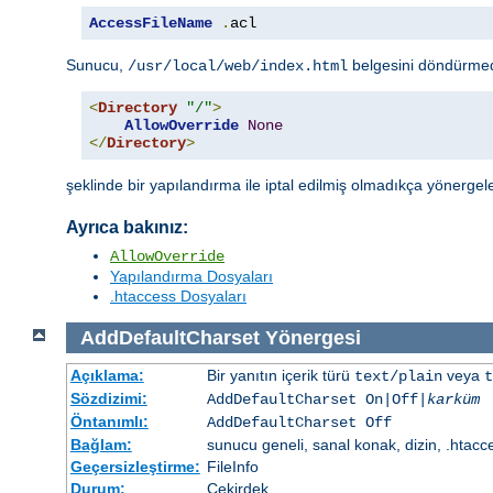
AccessFileName
.
acl
Sunucu,
belgesini döndürme
/usr/local/web/index.html
<
Directory
"/"
>
AllowOverride
None
</
Directory
>
şeklinde bir yapılandırma ile iptal edilmiş olmadıkça yönergel
Ayrıca bakınız:
AllowOverride
Yapılandırma Dosyaları
.htaccess Dosyaları
AddDefaultCharset
Yönergesi
Açıklama:
Bir yanıtın içerik türü
veya
text/plain
t
Sözdizimi:
AddDefaultCharset On|Off|
karküm
Öntanımlı:
AddDefaultCharset Off
Bağlam:
sunucu geneli, sanal konak, dizin, .htacc
Geçersizleştirme:
FileInfo
Durum:
Çekirdek