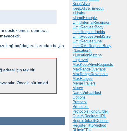
KeepAlive
KeepAliveTimeout
<Limit>
<LimitExcept>
LimitInternalRecursion
LimitRequestBody
sını desteklemez.
,
connect
LimitRequestFields
emeyecektir.
LimitRequestFieldSize
LimitRequestLine
bozuk ağ bağdaştırıcılarından başka
LimitXMLRequestBody
<Location>
<LocationMatch>
LogLevel
MaxKeepAliveRequests
MaxRangeOverlaps
 adresi için tek bir
MaxRangeReversals
MaxRanges
davranılır. Önceki sürümleri
MergeTrailers
Mutex
NameVirtualHost
Options
Protocol
Protocols
ProtocolsHonorOrder
QualifyRedirectURL
RegexDefaultOptions
RegisterHttpMethod
RLimitCPU