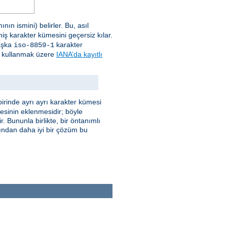
ın ismini) belirler. Bu, asıl
miş karakter kümesini geçersiz kılar.
başka
karakter
iso-8859-1
e) kullanmak üzere
IANA’da kayıtlı
irinde ayrı ayrı karakter kümesi
mesinin eklenmesidir; böyle
. Bununla birlikte, bir öntanımlı
ğından daha iyi bir çözüm bu