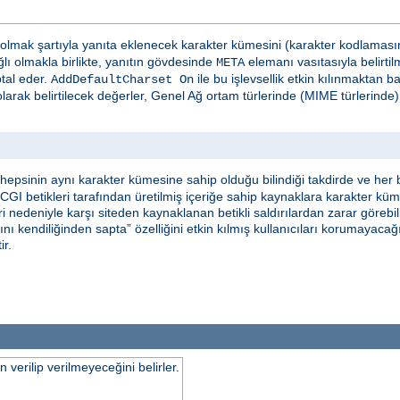
olmak şartıyla yanıta eklenecek karakter kümesini (karakter kodlamasının
lı olmakla birlikte, yanıtın gövdesinde
elemanı vasıtasıyla belirtil
META
ptal eder.
ile bu işlevsellik etkin kılınmaktan 
AddDefaultCharset On
larak belirtilecek değerler, Genel Ağ ortam türlerinde (MIME türlerind
epsinin aynı karakter kümesine sahip olduğu bilindiği takdirde ve her b
, CGI betikleri tarafından üretilmiş içeriğe sahip kaynaklara karakter kü
 nedeniyle karşı siteden kaynaklanan betikli saldırılardan zarar görebilir
nı kendiliğinden sapta” özelliğini etkin kılmış kullanıcıları korumayaca
ir.
verilip verilmeyeceğini belirler.