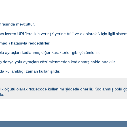
rasında mevcuttur.
 içeren URL’lere izin verir (
yerine
ve ek olarak
için ilgili sist
/
%2F
\
adı) hatasıyla reddedilirler.
lu ayraçları kodlanmış diğer karakterler gibi çözümlenir.
mış dosya yolu ayraçları çözümlenmeden kodlanmış halde bırakılır.
ada kullanıldığı zaman kullanışlıdır.
nlik ölçütü olarak
kullanımı şiddetle önerilir. Kodlanmış bölü 
NoDecode
du.