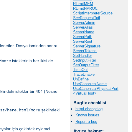
RLimitMEM
RLimitNPROC
ScriptInterpreterSource
SeeRequestTail
ServerAdmin
ServerAlias
ServerName
ServerPath
ServerRoot
i denetler. Dosya isminden sonra
ServerSignature
ServerTokens
SetHandler
SetInputFilter
isteklerinin her ikisi de
/more
SetOutputFilter
TimeOut
TraceEnable
UnDefine
UseCanonicalName
UseCanonicalPhysicalPort
klindeki istekler bir 404 (Nesne
<VirtualHost>
Bugfix checklist
httpd changelog
şeklindeki
st/here.html/more
Known issues
Report a bug
yalar için çekirdek eylemci
Ayrıca bakınız: