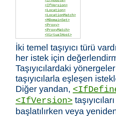
<IfModule>
<IfVersion>
<Location>
<LocationMatch>
<MDomainSet>
<Proxy>
<ProxyMatch>
<VirtualHost>
İki temel taşıyıcı türü vard
her istek için değerlendirm
Taşıyıcılardaki yönergele
taşıyıcılarla eşleşen istekl
Diğer yandan,
<IfDefin
taşıyıcıla
<IfVersion>
başlatılırken veya yeniden