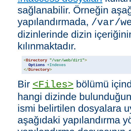
sağlanabilir. Örneğin aşa
yapılandırmada,
/var/w
dizinlerinde dizin içeriğin
kılınmaktadır.
<
Directory
"/var/web/dir1"
>
Options
+Indexes
</
Directory
>
Bir
bölümü içind
<Files>
hangi dizinde bulunduğun
ismi belirtilen dosyalara 
aşağıdaki yapılandırma y