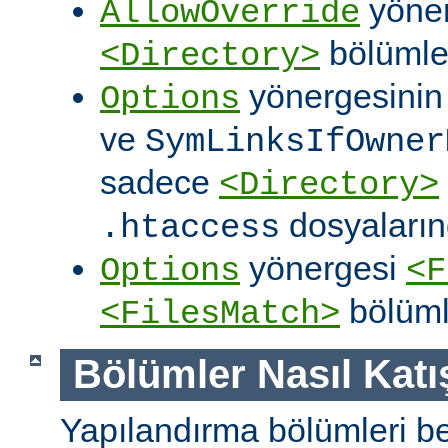
yöner
AllowOverride
bölümler
<Directory>
yönergesini
Options
ve
SymLinksIfOwner
sadece
<Directory>
dosyalarınd
.htaccess
yönergesi
Options
<F
bölüml
<FilesMatch>
Bölümler Nasıl Katışt
Yapılandırma bölümleri bell