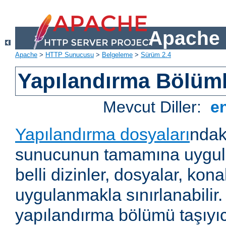
Apache 
Apache
>
HTTP Sunucusu
>
Belgeleme
>
Sürüm 2.4
Yapılandırma Bölüml
Mevcut Diller:
e
Yapılandırma dosyaları
ndak
sunucunun tamamına uygul
belli dizinler, dosyalar, ko
uygulanmakla sınırlanabilir
yapılandırma bölümü taşıyıc