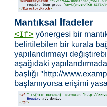
<
DirectoryMatch
"^/var/www/combined/(?<SITENA
    require ldap-group 
"cn=%{env:MATCH_SITENA
</
DirectoryMatch
>
Mantıksal İfadeler
yönergesi bir mantık
<If>
belirtilebilen bir kurala ba
yapılandırmayı değiştirebil
aşağıdaki yapılandırmad
başlığı "http://www.examp
başlamıyorsa erişimi yasa
<
If
"!(%{HTTP_REFERER} -strmatch 'http://www.
Require
</
If
>