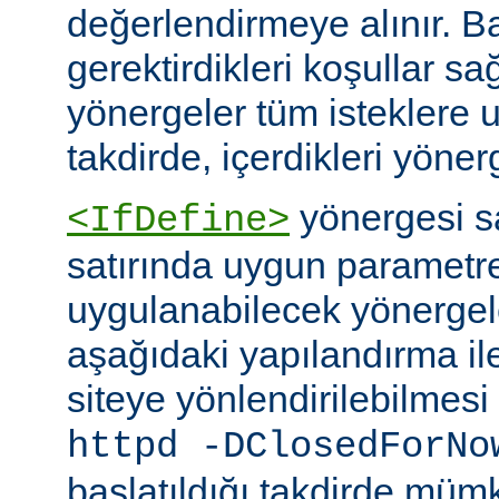
değerlendirmeye alınır. B
gerektirdikleri koşullar sa
yönergeler tüm isteklere u
takdirde, içerdikleri yönerg
yönergesi 
<IfDefine>
satırında uygun parametr
uygulanabilecek yönergeler
aşağıdaki yapılandırma ile
siteye yönlendirilebilmes
httpd -DClosedForNo
başlatıldığı takdirde müm