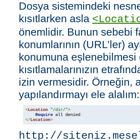
Dosya sistemindeki nesne
kısıtlarken asla
<Locati
önemlidir. Bunun sebebi fa
konumlarının (URL’ler) ay
konumuna eşlenebilmesi d
kısıtlamalarınızın etrafın
izin vermesidir. Örneğin, 
yapılandırmayı ele alalım:
<
Location
"/dir/"
>
Require
</
Location
>
http://siteniz.mese