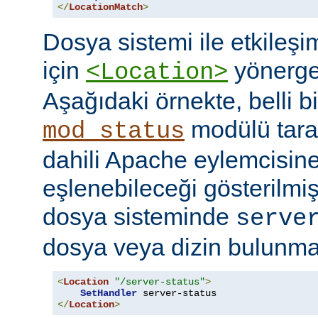
</
LocationMatch
>
Dosya sistemi ile etkileş
için
yönerges
<Location>
Aşağıdaki örnekte, belli b
modülü tara
mod_status
dahili Apache eylemcisine
eşlenebileceği gösterilmişt
dosya sisteminde
serve
dosya veya dizin bulunması
<
Location
"/server-status"
>
SetHandler
</
Location
>