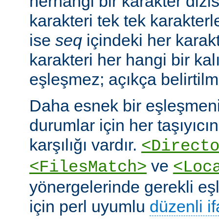
herhangi bir karakter dizis
karakteri tek tek karakterle
ise
seq
içindeki her karakte
karakteri her hangi bir kalı
eşleşmez; açıkça belirtilm
Daha esnek bir eşleşmeni
durumlar için her taşıyıcın
karşılığı vardır.
<Direct
ve
<FilesMatch>
<Loc
yönergelerinde gerekli e
için perl uyumlu
düzenli i