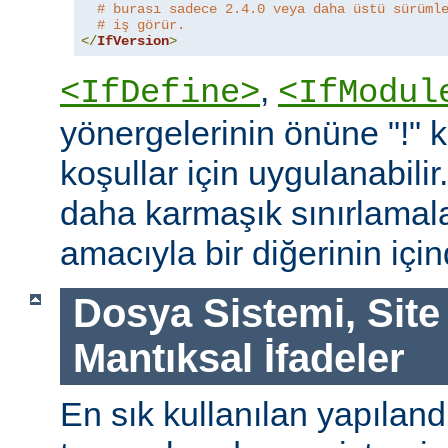
# burası sadece 2.4.0 veya daha üstü sürüml
# iş görür.
</
IfVersion
>
,
<IfDefine>
<IfModul
yönergelerinin önüne "!"
koşullar için uygulanabilir
daha karmaşık sınırlamal
amacıyla bir diğerinin içind
Dosya Sistemi, Site
Mantıksal İfadeler
En sık kullanılan yapılan