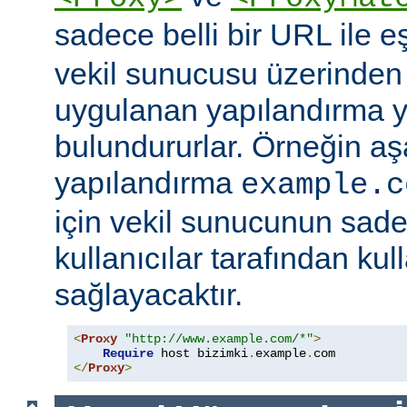
sadece belli bir URL ile 
vekil sunucusu üzerinden e
uygulanan yapılandırma y
bulundururlar. Örneğin aş
yapılandırma
example.c
için vekil sunucunun sad
kullanıcılar tarafından kul
sağlayacaktır.
<
Proxy
"http://www.example.com/*"
>
Require
 host bizimki
.
example
.
</
Proxy
>