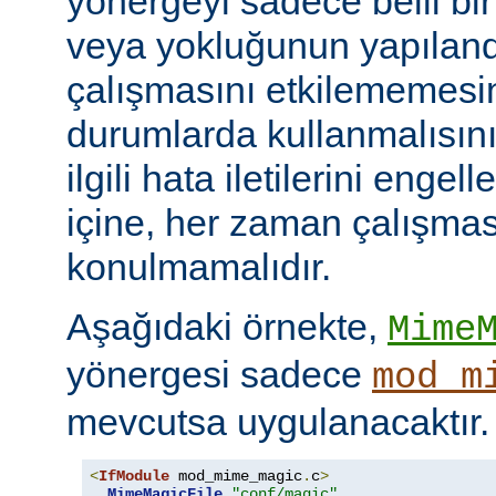
yönergeyi sadece belli bi
veya yokluğunun yapılan
çalışmasını etkilememesini
durumlarda kullanmalısını
ilgili hata iletilerini engel
içine, her zaman çalışmas
konulmamalıdır.
Aşağıdaki örnekte,
Mime
yönergesi sadece
mod_m
mevcutsa uygulanacaktır.
<
IfModule
 mod_mime_magic
.
c
>
MimeMagicFile
"conf/magic"