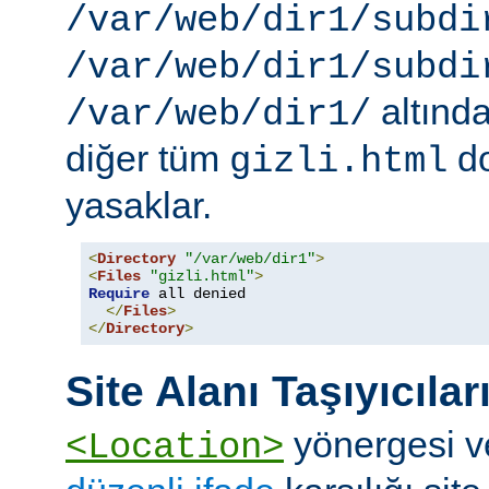
/var/web/dir1/subdi
/var/web/dir1/subdi
altınd
/var/web/dir1/
diğer tüm
do
gizli.html
yasaklar.
<
Directory
"/var/web/dir1"
>
<
Files
"gizli.html"
>
Require
 all denied

</
Files
>
</
Directory
>
Site Alanı Taşıyıcılar
yönergesi v
<Location>