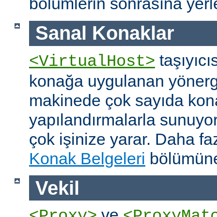
bölümlerin sonrasına yerleş
Sanal Konaklar
taşıyıcıs
<VirtualHost>
konağa uygulanan yönerge
makinede çok sayıda konağ
yapılandırmalarla sunuyor
çok işinize yarar. Daha faz
Konak Belgeleri
bölümüne
Vekil
ve
<Proxy>
<ProxyMat