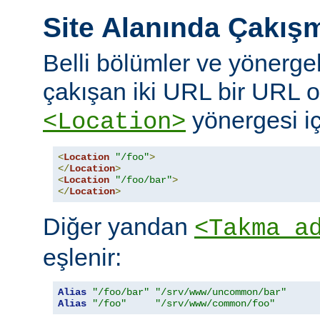
Site Alanında Çakış
Belli bölümler ve yönergel
çakışan iki URL bir URL ol
yönergesi iç
<Location>
<
Location
"/foo"
>
</
Location
>
<
Location
"/foo/bar"
>
</
Location
>
Diğer yandan
<Takma a
eşlenir:
Alias
"/foo/bar"
"/srv/www/uncommon/bar"
Alias
"/foo"
"/srv/www/common/foo"