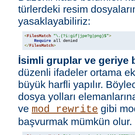
türlerdeki resim dosyaları
yasaklayabiliriz:
<
FilesMatch
"\.(?i:gif|jpe?g|png)$"
>
Require
</
FilesMatch
>
İsimli gruplar ve geriye
düzenli ifadeler ortama ekl
büyük harfli yapılır. Böyl
dosya yolları elemanları
ve
gibi mo
mod_rewrite
başvurmak mümkün olur.