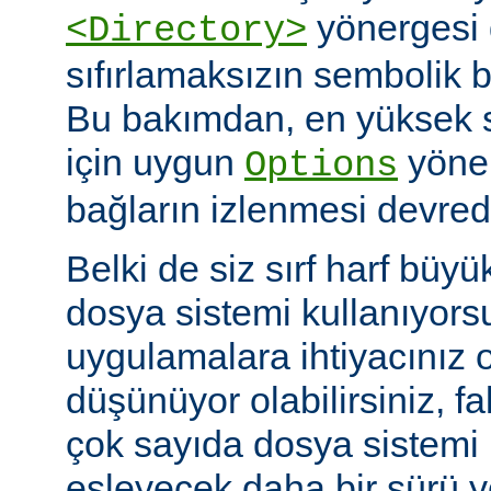
yönergesi 
<Directory>
sıfırlamaksızın sembolik ba
Bu bakımdan, en yüksek 
için uygun
yöner
Options
bağların izlenmesi devredış
Belki de siz sırf harf büyü
dosya sistemi kullanıyors
uygulamalara ihtiyacınız 
düşünüyor olabilirsiniz, fa
çok sayıda dosya sistem
eşleyecek daha bir sürü 