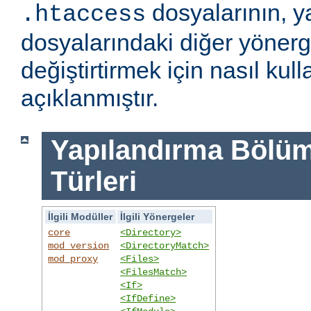
dosyalarının, y
.htaccess
dosyalarındaki diğer yönerge
değiştirtirmek için nasıl kull
açıklanmıştır.
Yapılandırma Bölümü
Türleri
İlgili Modüller
İlgili Yönergeler
core
<Directory>
mod_version
<DirectoryMatch>
mod_proxy
<Files>
<FilesMatch>
<If>
<IfDefine>