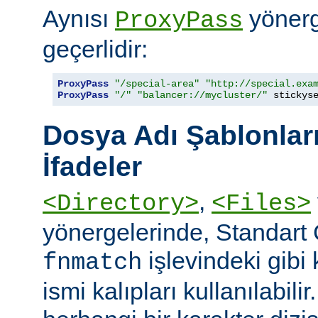
Aynısı
yönerge
ProxyPass
geçerlidir:
ProxyPass
"/special-area"
"http://special.exa
ProxyPass
"/"
"balancer://mycluster/"
 stickys
Dosya Adı Şablonları
İfadeler
,
<Directory>
<Files>
yönergelerinde, Standart
işlevindeki gibi
fnmatch
ismi kalıpları kullanılabilir