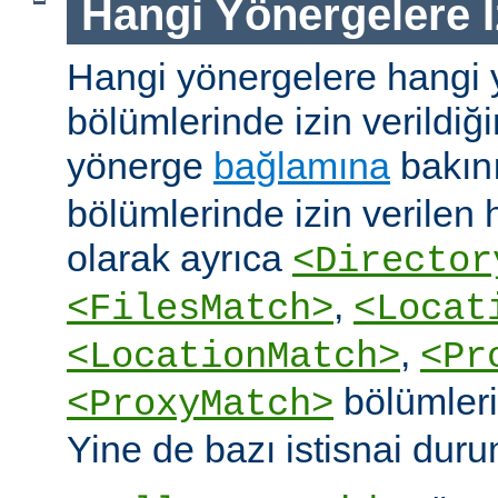
Hangi Yönergelere İ
Hangi yönergelere hangi 
bölümlerinde izin verildiğ
yönerge
bağlamına
bakın
bölümlerinde izin verilen
olarak ayrıca
<Director
,
<FilesMatch>
<Locat
,
<LocationMatch>
<Pr
bölümlerin
<ProxyMatch>
Yine de bazı istisnai duru