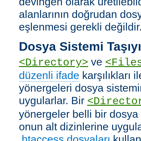
devingen olarak üretilebil
alanlarının doğrudan dos
eşlenmesi gerekli değildir
Dosya Sistemi Taşıyı
ve
<Directory>
<File
düzenli ifade
karşılıkları i
yönergeleri dosya sistemi
uygularlar. Bir
<Directo
yönergeler belli bir dosya
onun alt dizinlerine uygula
.htaccess dosyaları
kullan