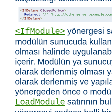
<
IfDefine
ClosedForNow
>
Redirect
"/"
"http://otherserver.example.co
</
IfDefine
>
yönergesi sa
<IfModule>
modülün sunucuda kullanı
olması halinde uygulanab
içerir. Modülün ya sunucuy
olarak derlenmiş olması 
olarak derlenmiş ve yapı
yönergeden önce o modüle 
satırının bu
LoadModule