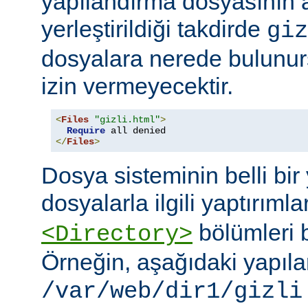
yapılandırma dosyasının
yerleştirildiği takdirde
giz
dosyalara nerede bulunur
izin vermeyecektir.
<
Files
"gizli.html"
>
Require
</
Files
>
Dosya sisteminin belli bir 
dosyalarla ilgili yaptırımla
bölümleri bi
<Directory>
Örneğin, aşağıdaki yapıl
/var/web/dir1/gizli