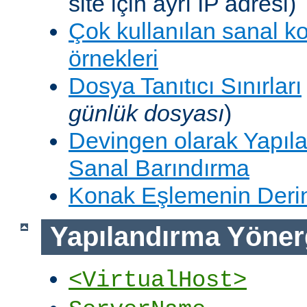
site için ayrı IP adresi)
Çok kullanılan sanal k
örnekleri
Dosya Tanıtıcı Sınırları
günlük dosyası
)
Devingen olarak Yapıla
Sanal Barındırma
Konak Eşlemenin Derin
Yapılandırma Yöner
<VirtualHost>