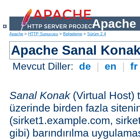
Apache 
Apache
>
HTTP Sunucusu
>
Belgeleme
>
Sürüm 2.4
Apache Sanal Konak 
Mevcut Diller:
de
|
en
|
f
Sanal Konak
(Virtual Host) 
üzerinde birden fazla siteni
(sirket1.example.com, sirk
gibi) barındırılma uygulamas