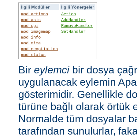
İlgili Modüller
İlgili Yönergeler
mod_actions
Action
mod_asis
AddHandler
mod_cgi
RemoveHandler
mod_imagemap
SetHandler
mod_info
mod_mime
mod_negotiation
mod_status
Bir
eylemci
bir dosya çağr
uygulanacak eylemin Apac
gösterimidir. Genellikle d
türüne bağlı olarak örtük e
Normalde tüm dosyalar b
tarafından sunulurlar, faka