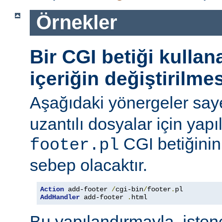
Örnekler
Bir CGI betiği kulla
içeriğin değiştirilmes
Aşağıdaki yönergeler say
uzantılı dosyalar için yapı
CGI betiğinini
footer.pl
sebep olacaktır.
Action
 add-footer 
/
cgi-bin
/
footer
.
AddHandler
 add-footer 
.
html
Bu yapılandırmayla, iste