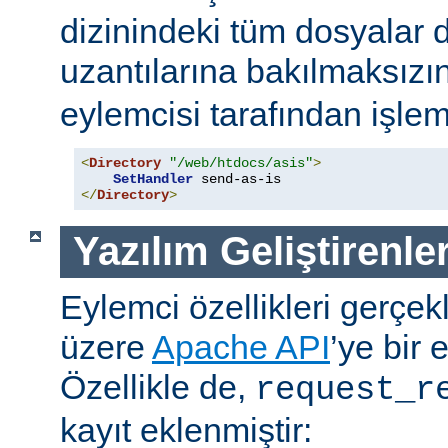
dizinindeki tüm dosyalar 
uzantılarına bakılmaksızı
eylemcisi tarafından işlem
<
Directory
"/web/htdocs/asis"
>
SetHandler
</
Directory
>
Yazılım Geliştirenler
Eylemci özellikleri gerçek
üzere
Apache API
’ye bir 
Özellikle de,
request_r
kayıt eklenmiştir: