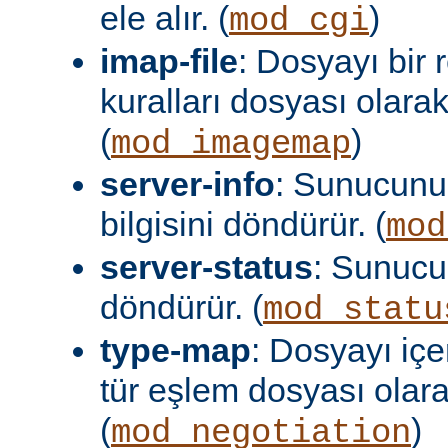
ele alır. (
)
mod_cgi
imap-file
: Dosyayı bir
kuralları dosyası olara
(
)
mod_imagemap
server-info
: Sunucunu
bilgisini döndürür. (
mod
server-status
: Sunuc
döndürür. (
mod_statu
type-map
: Dosyayı içer
tür eşlem dosyası olar
(
)
mod_negotiation