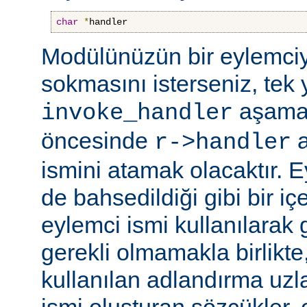
char
*
handler
Modülünüzün bir eylemciy
sokmasını isterseniz, tek 
aşama
invoke_handler
öncesinde
a
r->handler
ismini atamak olacaktır. 
de bahsedildiği gibi bir içe
eylemci ismi kullanılarak 
gerekli olmamakla birlikte,
kullanılan adlandırma uzl
ismi oluşturan sözcükler, 