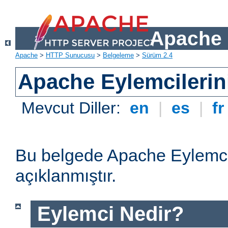
Apache 
Apache
>
HTTP Sunucusu
>
Belgeleme
>
Sürüm 2.4
Apache Eylemcilerin
Mevcut Diller:
en
|
es
|
f
Bu belgede Apache Eylemcil
açıklanmıştır.
Eylemci Nedir?