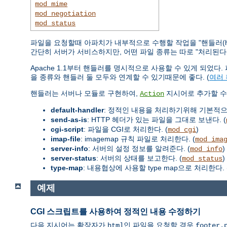
mod_mime
mod_negotiation
mod_status
파일을 요청할때 아파치가 내부적으로 수행할 작업을 "핸들러(ha
간단히 서버가 서비스하지만, 어떤 파일 종류는 따로 "처리된다(han
Apache 1.1부터 핸들러를 명시적으로 사용할 수 있게 되었
을 종류와 핸들러 둘 모두와 연계할 수 있기때문에 좋다. (
여러
핸들러는 서버나 모듈로 구현하여,
지시어로 추가할 수 
Action
default-handler
: 정적인 내용을 처리하기위해 기본적
send-as-is
: HTTP 헤더가 있는 파일을 그대로 보낸다. (
cgi-script
: 파일을 CGI로 처리한다. (
)
mod_cgi
imap-file
: imagemap 규칙 파일로 처리한다. (
mod_ima
server-info
: 서버의 설정 정보를 알려준다. (
)
mod_info
server-status
: 서버의 상태를 보고한다. (
)
mod_status
type-map
: 내용협상에 사용할 type map으로 처리한다. 
예제
CGI 스크립트를 사용하여 정적인 내용 수정하기
다음 지시어는 확장자가
인 파일을 요청할 경우
html
footer.