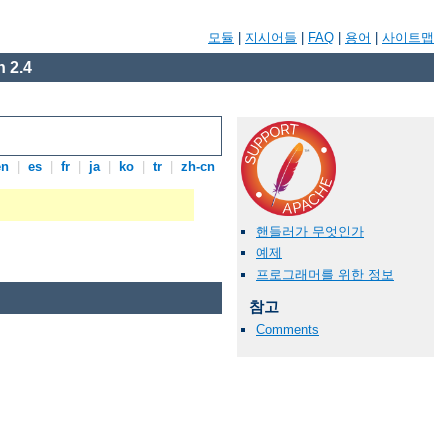
모듈
|
지시어들
|
FAQ
|
용어
|
사이트맵
 2.4
en
|
es
|
fr
|
ja
|
ko
|
tr
|
zh-cn
핸들러가 무엇인가
예제
프로그래머를 위한 정보
참고
Comments