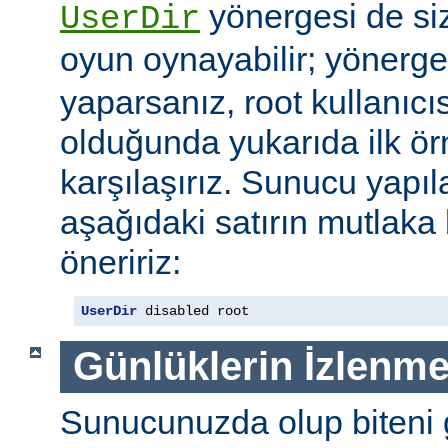
yönergesi de si
UserDir
oyun oynayabilir; yönerg
yaparsanız, root kullanıc
olduğunda yukarıda ilk ör
karşılaşırız. Sunucu yap
aşağıdaki satırın mutlaka
öneririz:
UserDir
 disabled root
Günlüklerin İzlenme
Sunucunuzda olup biteni