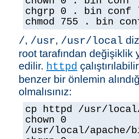
chown 0 . bin conf 
chgrp 0 . bin conf 
chmod 755 . bin con
,
,
diz
/
/usr
/usr/local
root tarafından değişiklik
edilir.
çalıştırılabil
httpd
benzer bir önlemin alınd
olmalısınız:
cp httpd /usr/local
chown 0
/usr/local/apache/b