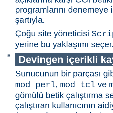
programlarını denemeye is
şartıyla.
Çoğu site yöneticisi
Scri
yerine bu yaklaşımı seçer
Devingen içerikli k
Sunucunun bir parçası gib
,
ve
mod_perl
mod_tcl
gömülü betik çalıştırma 
çalıştıran kullanıcının aidi