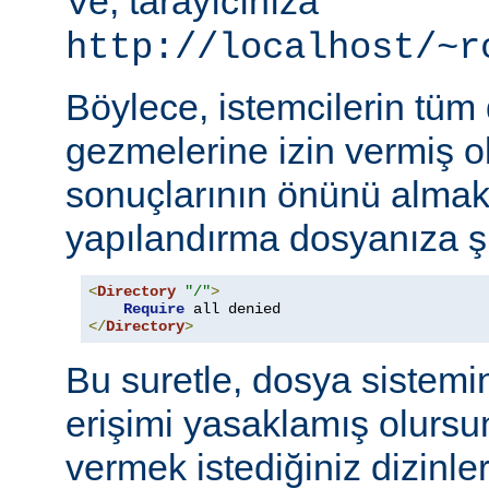
Ve, tarayıcınıza
http://localhost/~r
Böylece, istemcilerin tüm
gezmelerine izin vermiş o
sonuçlarının önünü almak
yapılandırma dosyanıza şu
<
Directory
"/"
>
Require
</
Directory
>
Bu suretle, dosya sistemi
erişimi yasaklamış olursu
vermek istediğiniz dizinle