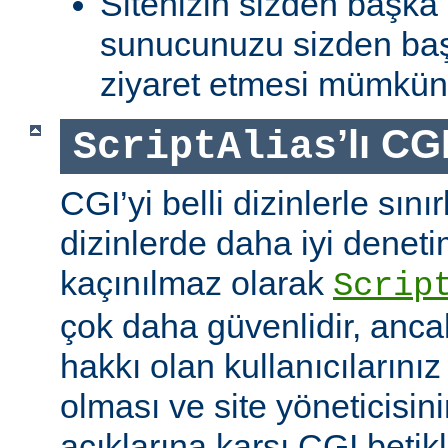
Sitenizin sizden başka 
sunucunuzu sizden baş
ziyaret etmesi mümkün 
’lı CG
ScriptAlias
CGI’yi belli dizinlerle sın
dizinlerde daha iyi denet
kaçınılmaz olarak
Scrip
çok daha güvenlidir, anca
hakkı olan kullanıcılarınız 
olması ve site yöneticisin
açıklarına karşı CGI betikl