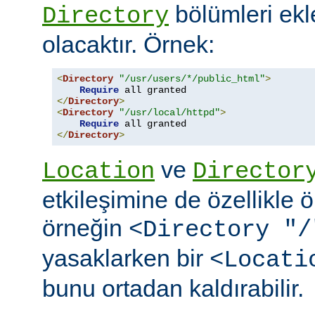
bölümleri ekl
Directory
olacaktır. Örnek:
<
Directory
"/usr/users/*/public_html"
>
Require
</
Directory
>
<
Directory
"/usr/local/httpd"
>
Require
</
Directory
>
ve
Location
Director
etkileşimine de özellikle 
örneğin
<Directory "/
yasaklarken bir
<Locati
bunu ortadan kaldırabilir.