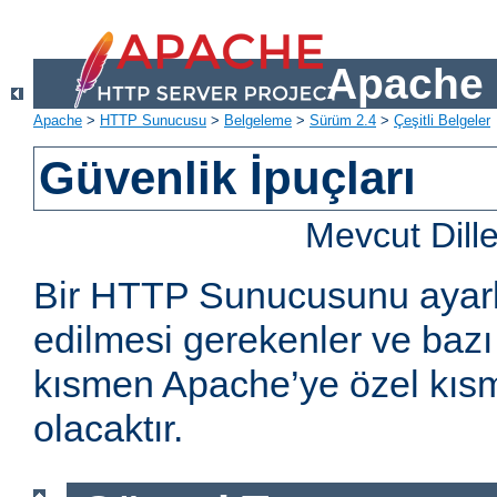
Apache 
Apache
>
HTTP Sunucusu
>
Belgeleme
>
Sürüm 2.4
>
Çeşitli Belgeler
Güvenlik İpuçları
Mevcut Dill
Bir HTTP Sunucusunu ayarl
edilmesi gerekenler ve bazı 
kısmen Apache’ye özel kıs
olacaktır.