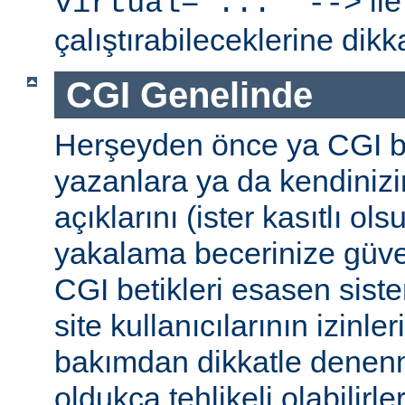
ile
virtual="..." -->
çalıştırabileceklerine dikk
CGI Genelinde
Herşeyden önce ya CGI be
yazanlara ya da kendinizi
açıklarını (ister kasıtlı ols
yakalama becerinize güv
CGI betikleri esasen sist
site kullanıcılarının izinleri
bakımdan dikkatle denenm
oldukça tehlikeli olabilirler