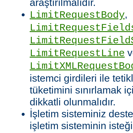
araştırılmalıdır.
,
LimitRequestBody
LimitRequestField
LimitRequestField
v
LimitRequestLine
LimitXMLRequestBo
istemci girdileri ile te
tüketimini sınırlamak iç
dikkatli olunmalıdır.
İşletim sisteminiz deste
işletim sisteminin isteğ