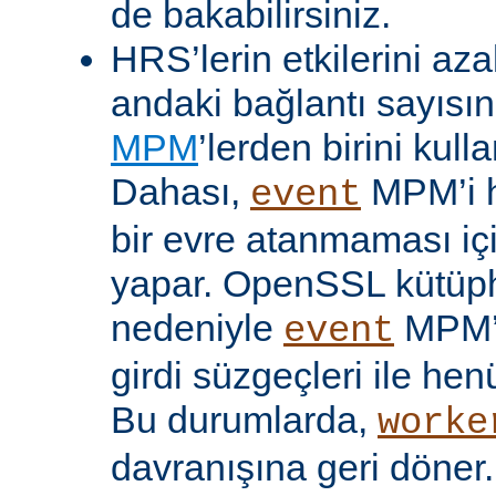
de bakabilirsiniz.
HRS’lerin etkilerini aza
andaki bağlantı sayısını
MPM
’lerden birini kulla
Dahası,
MPM’i h
event
bir evre atanmaması iç
yapar. OpenSSL kütüp
nedeniyle
MPM’
event
girdi süzgeçleri ile hen
Bu durumlarda,
worke
davranışına geri döner.