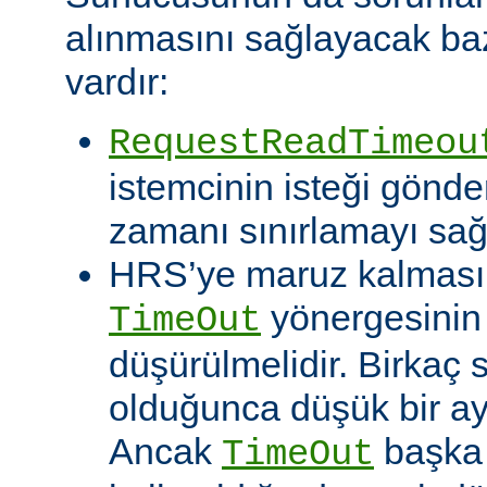
alınmasını sağlayacak baz
vardır:
RequestReadTimeou
istemcinin isteği gönde
zamanı sınırlamayı sağ
HRS’ye maruz kalması o
yönergesinin
TimeOut
düşürülmelidir. Birkaç
olduğunca düşük bir aya
Ancak
başka 
TimeOut