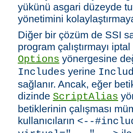
yükünü asgari düzeyde tu
yönetimini kolaylaştırmaya
Diğer bir çözüm de SSI sa
program çalıştırmayı iptal
yönergesine değ
Options
yerine
Includes
Inclu
sağlanır. Ancak, eğer bet
dizinde
yö
ScriptAlias
betiklerinin çalışması mü
kullanıcıların
<--#inclu