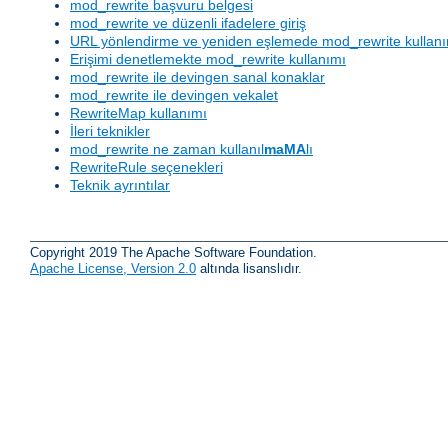
mod_rewrite başvuru belgesi
mod_rewrite ve düzenli ifadelere giriş
URL yönlendirme ve yeniden eşlemede mod_rewrite kullan
Erişimi denetlemekte mod_rewrite kullanımı
mod_rewrite ile devingen sanal konaklar
mod_rewrite ile devingen vekalet
RewriteMap kullanımı
İleri teknikler
mod_rewrite ne zaman kullanıl
maMA
lı
RewriteRule seçenekleri
Teknik ayrıntılar
Copyright 2019 The Apache Software Foundation.
Apache License, Version 2.0
altında lisanslıdır.