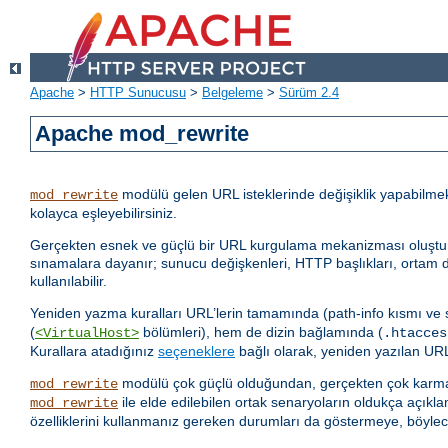
Apache
>
HTTP Sunucusu
>
Belgeleme
>
Sürüm 2.4
Apache mod_rewrite
modülü gelen URL isteklerinde değişiklik yapabilme
mod_rewrite
kolayca eşleyebilirsiniz.
Gerçekten esnek ve güçlü bir URL kurgulama mekanizması oluşturmak i
sınamalara dayanır; sunucu değişkenleri, HTTP başlıkları, ortam de
kullanılabilir.
Yeniden yazma kuralları URL’lerin tamamında (path-info kısmı ve
(
bölümleri), hem de dizin bağlamında (
<VirtualHost>
.htacces
Kurallara atadığınız
seçeneklere
bağlı olarak, yeniden yazılan URL 
modülü çok güçlü olduğundan, gerçekten çok karmaş
mod_rewrite
ile elde edilebilen ortak senaryoların oldukça açıkla
mod_rewrite
özelliklerini kullanmanız gereken durumları da göstermeye, böylec