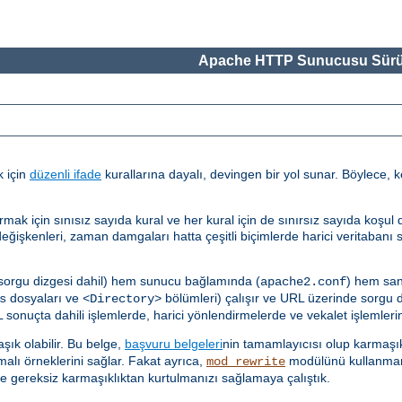
Apache HTTP Sunucusu Sürü
k için
düzenli ifade
kurallarına dayalı, devingen bir yol sunar. Böylece, k
çin sınısız sayıda kural ve her kural için de sınırsız sayıda koşul des
ğişkenleri, zaman damgaları hatta çeşitli biçimlerde harici veritabanı 
 sorgu dizgesi dahil) hem sunucu bağlamında (
) hem san
apache2.conf
dosyaları ve
bölümleri) çalışır ve URL üzerinde sorgu diz
s
<Directory>
sonuçta dahili işlemlerde, harici yönlendirmelerde ve vekalet işlemlerind
ık olabilir. Bu belge,
başvuru belgeleri
nin tamamlayıcısı olup karmaşık
malı örneklerini sağlar. Fakat ayrıca,
modülünü kullanmam
mod_rewrite
e gereksiz karmaşıklıktan kurtulmanızı sağlamaya çalıştık.