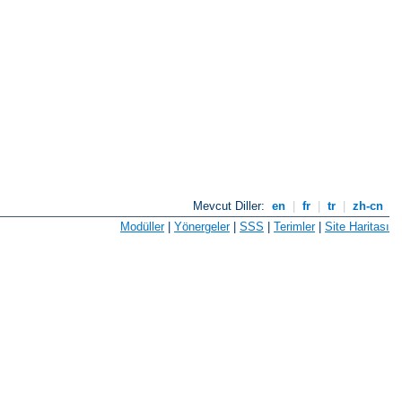
Mevcut Diller:
en
|
fr
|
tr
|
zh-cn
Modüller
|
Yönergeler
|
SSS
|
Terimler
|
Site Haritası