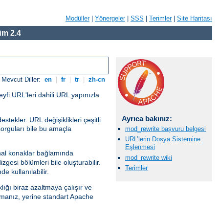
Modüller
|
Yönergeler
|
SSS
|
Terimler
|
Site Haritası
m 2.4
Mevcut Diller:
en
|
fr
|
tr
|
zh-cn
eyfi URL'leri dahili URL yapınızla
Ayrıca bakınız:
tekler. URL değişiklikleri çeşitli
sorguları bile bu amaçla
mod_rewrite başvuru belgesi
URL’lerin Dosya Sistemine
Eşlenmesi
al konaklar bağlamında
mod_rewrite wiki
gesi bölümleri bile oluşturabilir.
Terimler
e kullanılabilir.
lığı biraz azaltmaya çalışır ve
anız, yerine standart Apache