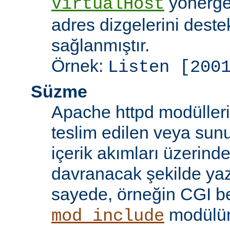
yönergel
VirtualHost
adres dizgelerini dest
sağlanmıştır.
Örnek:
Listen [200
Süzme
Apache httpd modülleri
teslim edilen veya sun
içerik akımları üzerind
davranacak şekilde yaz
sayede, örneğin CGI beti
modülü
mod_include