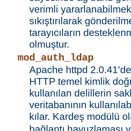
verimli yararlanabilmek 
sıkıştırılarak gönderilm
tarayıcıların destekl
olmuştur.
mod_auth_ldap
Apache httpd 2.0.41’de
HTTP temel kimlik doğ
kullanılan delillerin s
veritabanının kullanıl
kılar. Kardeş modülü o
bağlantı havuzlaması v