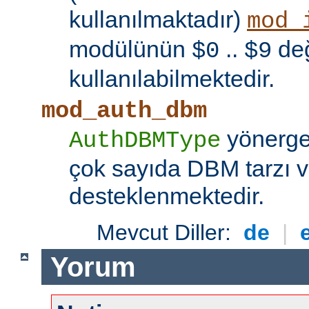
kullanılmaktadır)
mod_
modülünün
..
değ
$0
$9
kullanılabilmektedir.
mod_auth_dbm
yönerges
AuthDBMType
çok sayıda DBM tarzı v
desteklenmektedir.
Mevcut Diller:
de
|
Yorum