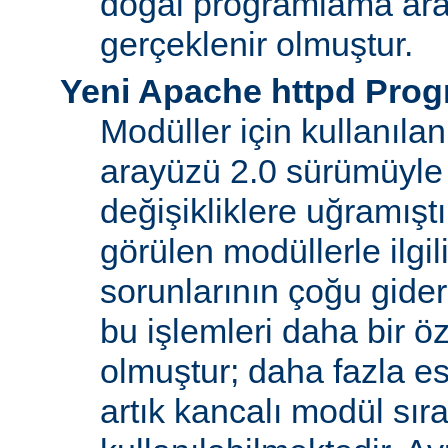
doğal programlama ara
gerçeklenir olmuştur.
Yeni Apache httpd Pro
Modüller için kullanıl
arayüzü 2.0 sürümüyle
değişikliklere uğramışt
görülen modüllerle ilgil
sorunlarının çoğu gider
bu işlemleri daha bir ö
olmuştur; daha fazla e
artık kancalı modül sır