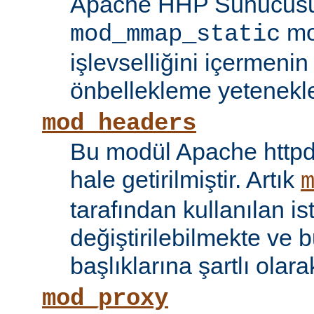
Apache HHP Sunucusu 
mo
mod_mmap_static
işlevselliğini içermeni
önbellekleme yetenekler
mod_headers
Bu modül Apache httpd
hale getirilmiştir. Artık
tarafından kullanılan is
değiştirilebilmekte ve b
başlıklarına şartlı olar
mod_proxy