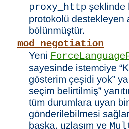
şeklinde h
proxy_http
protokolü destekleyen 
bölünmüştür.
mod_negotiation
Yeni
ForceLanguage
sayesinde istemciye “Ka
gösterim çeşidi yok” y
seçim belirtilmiş” yanı
tüm durumlara uyan bir
gönderilebilmesi sağla
başka, uzlaşım ve
Mul