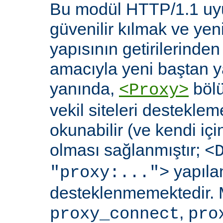
Bu modül HTTP/1.1 uyu
güvenilir kılmak ve yen
yapısının getirilerinde
amacıyla yeni baştan y
yanında,
bölü
<Proxy>
vekil siteleri destekl
okunabilir (ve kendi içi
olması sağlanmıştır;
<
yapılan
"proxy:...">
desteklenmemektedir. 
,
proxy_connect
pro