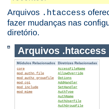
Arquivos
ofere
.htaccess
fazer mudanças nas config
diretório.
Arquivos .htaccess
Módulos Relacionados
Diretrizes Relacionadas
core
AccessFileName
mod_authn_file
AllowOverride
mod_authz_groupfile
Options
mod_cgi
AddHandler
mod_include
SetHandler
mod_mime
AuthType
AuthName
AuthUserFile
AuthGroupFile