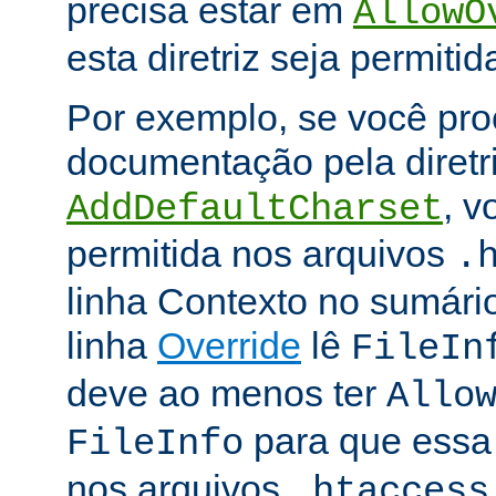
precisa estar em
AllowO
esta diretriz seja permitid
Por exemplo, se você pro
documentação pela diretr
, v
AddDefaultCharset
permitida nos arquivos
.
linha Contexto no sumário
linha
Override
lê
FileIn
deve ao menos ter
Allo
para que essa d
FileInfo
nos arquivos
.htaccess