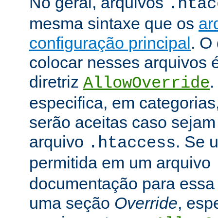
No geral, arquivos
.htac
mesma sintaxe que os
ar
configuração principal
. O
colocar nesses arquivos 
diretriz
.
AllowOverride
especifica, em categorias,
serão aceitas caso seja
arquivo
. Se u
.htaccess
permitida em um arquivo
documentação para essa di
uma seção
Override
, esp