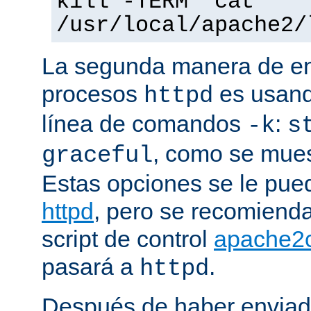
kill -TERM `cat
/usr/local/apache2/
La segunda manera de env
procesos
es usand
httpd
línea de comandos
:
-k
s
, como se mues
graceful
Estas opciones se le pued
httpd
, pero se recomiend
script de control
apache2c
pasará a
.
httpd
Después de haber enviad